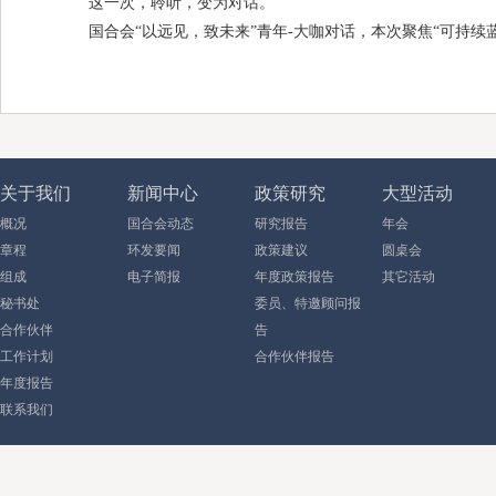
这一次，聆听，变为对话。
国合会“以远见，致未来”青年-大咖对话，本次聚焦“可持续
关于我们
新闻中心
政策研究
大型活动
概况
国合会动态
研究报告
年会
章程
环发要闻
政策建议
圆桌会
组成
电子简报
年度政策报告
其它活动
秘书处
委员、特邀顾问报
合作伙伴
告
工作计划
合作伙伴报告
年度报告
联系我们