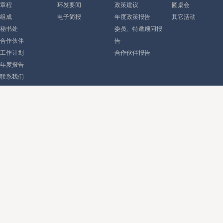
章程
环发要闻
政策建议
圆桌会
组成
电子简报
年度政策报告
其它活动
秘书处
委员、特邀顾问报
合作伙伴
告
工作计划
合作伙伴报告
年度报告
联系我们