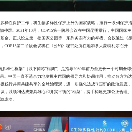
样性保护工作，将生物多样性保护上升为国家战略，推行一系列保护措施
物种群。2021年10月，COP15第一阶段会议在中国昆明举行，中国国
性基金、正式设立第一批国家公园等一系列务实有力的举措。会议通过《
月，COP15第二阶段会议将在《公约》秘书处所在地加拿大蒙特利尔召开
多样性框架”（以下简称“框架”）是指导2030年前乃至更长一个时期全
成果。中国一直不遗余力地发挥主席国的领导力和协调作用，推动各方为达成
极践行共商共建共享的全球治理观，进一步强化达成“框架”的政治意愿
识，以顺利达成兼具雄心和务实平衡的“框架”，携手构建更加公正合理
圆满成功。