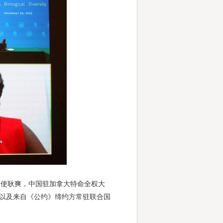
使耿爽，中国驻加拿大特命全权大
，以及来自《公约》缔约方常驻联合国