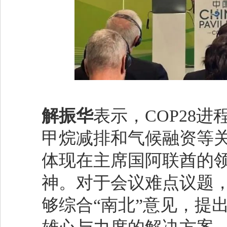
解振华
表示，COP28
甲烷减排和气候融资等
体现在主席国阿联酋的
神。对于会议难点议题
够综合“南北”意见，提