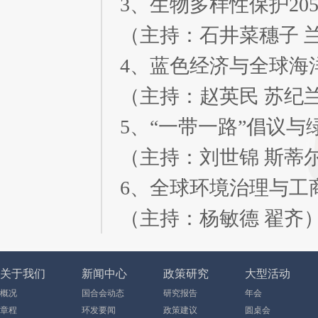
3、生物多样性保护20
（主持：石井菜穗子 
4、蓝色经济与全球海
（主持：赵英民 苏纪
5、“一带一路”倡议与
（主持：刘世锦 斯蒂
6、全球环境治理与工商
（主持：杨敏德 翟齐
关于我们
新闻中心
政策研究
大型活动
概况
国合会动态
研究报告
年会
章程
环发要闻
政策建议
圆桌会