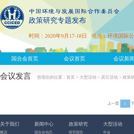
政策研究专题发布
时间：2020年9月17-18日
地点：环境国际
国合会首页
会议首页
会议新
会议发言
您现在的位置：
首页
>
大型活动
>
其它活动
>
政策
上一页
1
下
关于我们
新闻中心
政策研究
大型活动
概况
国合会动态
研究报告
年会