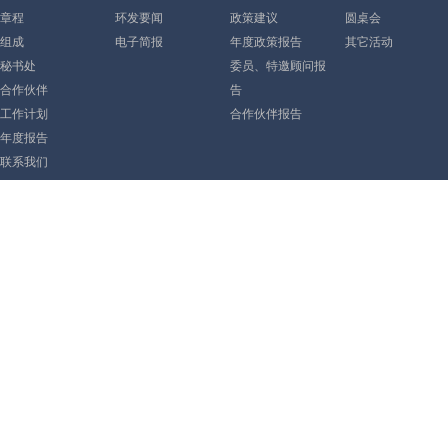
章程
环发要闻
政策建议
圆桌会
组成
电子简报
年度政策报告
其它活动
秘书处
委员、特邀顾问报
合作伙伴
告
工作计划
合作伙伴报告
年度报告
联系我们