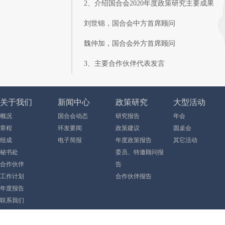
2、介绍国合会2020年度政策研究主要成果
刘世锦，国合会中方首席顾问
魏仲加，国合会外方首席顾问
3、主要合作伙伴代表发言
关于我们
新闻中心
政策研究
大型活动
概况
国合会动态
研究报告
年会
章程
环发要闻
政策建议
圆桌会
组成
电子简报
年度政策报告
其它活动
秘书处
委员、特邀顾问报
合作伙伴
告
工作计划
合作伙伴报告
年度报告
联系我们