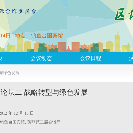
14日
地点：钓鱼台国宾馆
页
会议动态
会议日程
与绿色发展
论坛二 战略转型与绿色发展
12 年 12 月 13 日
 钓鱼台国宾馆, 芳菲苑二层会谈厅