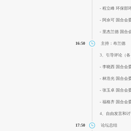
- 程立峰 环保
- 阿佘可 国合
- 里杰兰德 国
16:50
主持：布兰德
3、引导评论（各 
- 李晓西 国合
- 林浩光 国合
- 张玉卓 国合
- 福格齐 国合
4、自由发言和讨
17:50
论坛总结