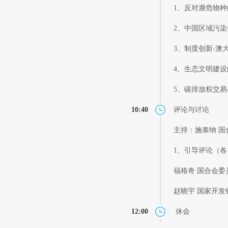
1、反对濒危物种
2、中国区域污染
3、制度创新-澳
4、生态文明建设
5、碳排放权交易
10:40
评论与讨论
主持：施泰纳 
1、引导评论（各 
福格奇 国合会
赵晓宇 国家开发
12:00
休会