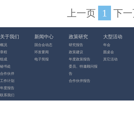
1
上一页
下一
关于我们
新闻中心
政策研究
大型活动
概况
国合会动态
研究报告
年会
章程
环发要闻
政策建议
圆桌会
组成
电子简报
年度政策报告
其它活动
秘书处
委员、特邀顾问报
合作伙伴
告
工作计划
合作伙伴报告
年度报告
联系我们