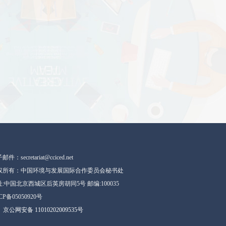
件：secretariat@cciced.net
权所有：中国环境与发展国际合作委员会秘书处
:中国北京西城区后英房胡同5号 邮编:100035
CP备05050920号
京公网安备 11010202009535号