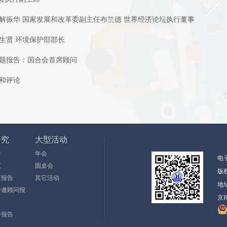
解振华 国家发展和改革委副主任布兰德 世界经济论坛执行董事
生贤 环境保护部部长
问题报告：国合会首席顾问
和评论
研究
大型活动
告
年会
电子邮
议
圆桌会
版
策报告
其它活动
地址
特邀顾问报
京I
伴报告