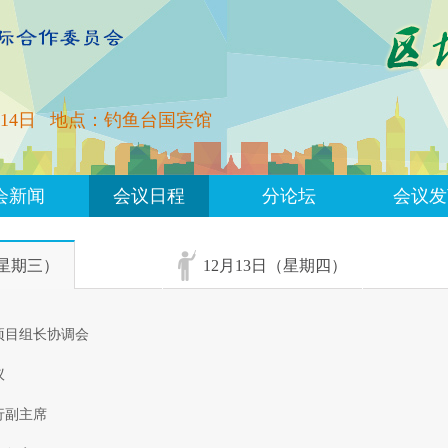
14日
地点：钓鱼台国宾馆
会新闻
会议日程
分论坛
会议发
（星期三）
12月13日（星期四）
项目组长协调会
议
行副主席