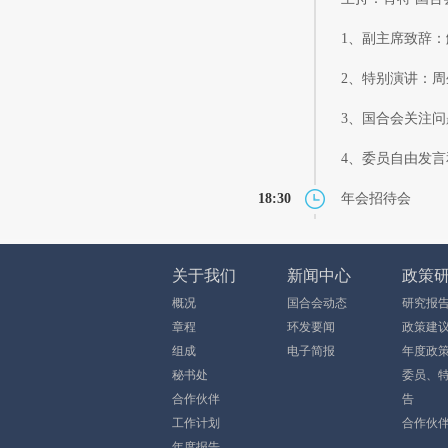
1、副主席致辞：
2、特别演讲：周
3、国合会关注
4、委员自由发言
18:30
年会招待会
关于我们
新闻中心
政策
概况
国合会动态
研究报
章程
环发要闻
政策建
组成
电子简报
年度政
秘书处
委员、
合作伙伴
告
工作计划
合作伙
年度报告