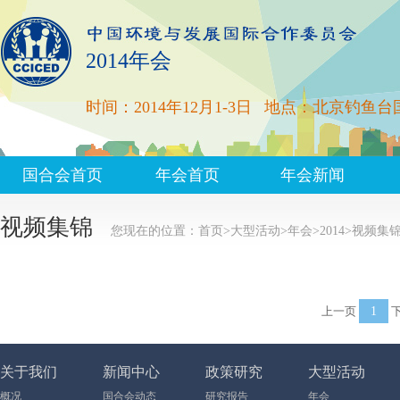
2014年会
时间：2014年12月1-3日
地点：北京钓鱼台
国合会首页
年会首页
年会新闻
视频集锦
您现在的位置：
首页
>
大型活动
>
年会
>
2014
>
视频集
上一页
1
下
关于我们
新闻中心
政策研究
大型活动
概况
国合会动态
研究报告
年会