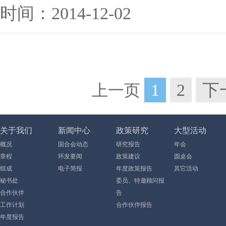
时间：2014-12-02
1
2
下
上一页
关于我们
新闻中心
政策研究
大型活动
概况
国合会动态
研究报告
年会
章程
环发要闻
政策建议
圆桌会
组成
电子简报
年度政策报告
其它活动
秘书处
委员、特邀顾问报
合作伙伴
告
工作计划
合作伙伴报告
年度报告