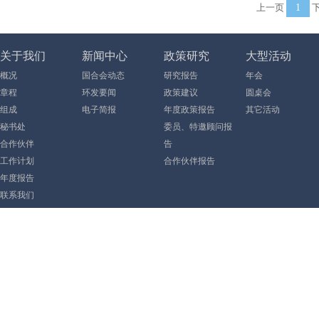
上一页
1
下
关于我们
新闻中心
政策研究
大型活动
概况
国合会动态
研究报告
年会
章程
环发要闻
政策建议
圆桌会
组成
电子简报
年度政策报告
其它活动
秘书处
委员、特邀顾问报
合作伙伴
告
工作计划
合作伙伴报告
年度报告
联系我们