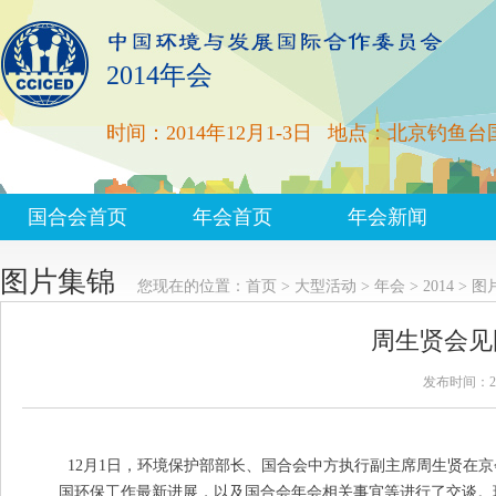
2014年会
时间：2014年12月1-3日
地点：北京钓鱼台
国合会首页
年会首页
年会新闻
图片集锦
您现在的位置：
首页
>
大型活动
>
年会
>
2014
>
图
周生贤会见
发布时间：201
12月1日，环境保护部部长、国合会中方执行副主席周生贤在
国环保工作最新进展，以及国合会年会相关事宜等进行了交谈。环境