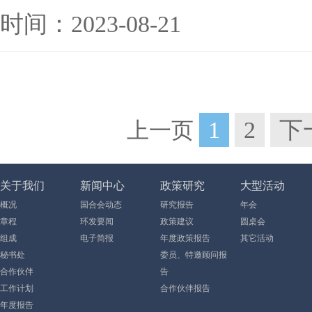
时间：2023-08-21
1
2
下
上一页
关于我们
新闻中心
政策研究
大型活动
概况
国合会动态
研究报告
年会
章程
环发要闻
政策建议
圆桌会
组成
电子简报
年度政策报告
其它活动
秘书处
委员、特邀顾问报
合作伙伴
告
工作计划
合作伙伴报告
年度报告