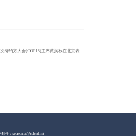
缔约方大会(COP15)主席黄润秋在北京表
件：secretariat@cciced.net