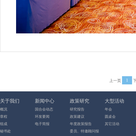
上一页
1
下
关于我们
新闻中心
政策研究
大型活动
概况
国合会动态
研究报告
年会
章程
环发要闻
政策建议
圆桌会
组成
电子简报
年度政策报告
其它活动
秘书处
委员、特邀顾问报